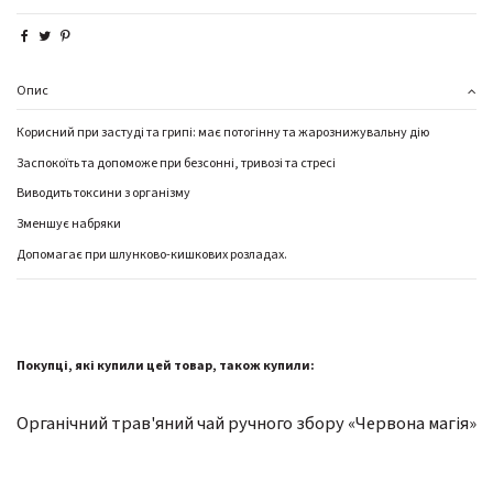
Опис
Корисний при застуді та грипі: має потогінну та жарознижувальну дію
Заспокоїть та допоможе при безсонні, тривозі та стресі
Виводить токсини з організму
Зменшує набряки
Допомагає при шлунково-кишкових розладах.
Покупці, які купили цей товар, також купили:
Органічний трав'яний чай ручного збору «Червона магія»