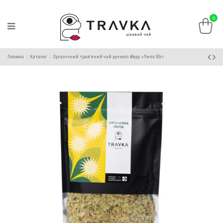
0
Головна
Каталог
Органічний трав'яний чай ручного збору «Липа 50г»