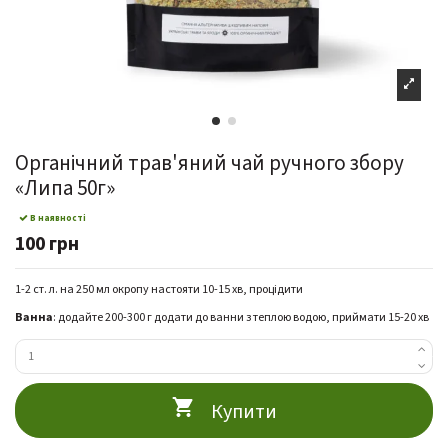
Органічний трав'яний чай ручного збору
«Липа 50г»
В наявності
100 грн
1-2 ст. л. на 250 мл окропу настояти 10-15 хв, процідити
Ванна
: додайте 200-300 г додати до ванни з теплою водою, приймати 15-20 хв
Купити